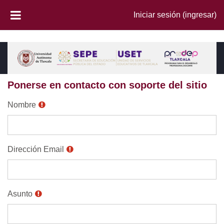
Saltar al contenido principal
Iniciar sesión (ingresar)
PÁNEL LATERAL
Ponerse en contacto con soporte del sitio
Nombre
Dirección Email
Asunto